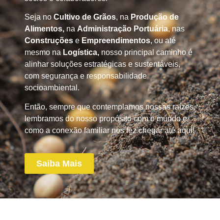
Seja no
Cultivo de Grãos
, na
Produção de
Alimentos,
na
Administração Portuária
, nas
Construções
e
Empreendimentos
, ou até
mesmo na
Logística,
nosso principal caminho é
alinhar soluções estratégicas e sustentáveis,
com segurança e responsabilidade
socioambiental.
Então, sempre que contemplamos nossas raízes,
lembramos do nosso propósito com o mundo e
como a conexão familiar nos fez chegar até aqui!
Saiba Mais